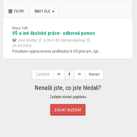
FILTRY
ŘADIT DLE
Mona Toth
VŠ a iné školské práce- odborná pomoc
Jiné služby
6.00 €
Nitrianský kraj
29.04.2024
Ponúkam vypracovanie podkladov k VŠ prácam, úpravy/ prerobenie/dopracovanie podľa pripomienok školiteľa, obhajoby, praktické časti, prezentácie, synopsisy, abstrakty, seminárne práce, ročníkové, postupové práce, formulovanie a vyhodnotenie hypotéz, výskumných otázok, poskytovanie písomných konzultácií a pod. podľa požiadaviek. Aj v anglickom jazyku. Komunikovanie priamo, mailom, bez sprostredkovateľskej agentúry. Ceny prijateľné, bez provízií pre agentúry, plne diskrétne, seriozne a rýchlo. Dohoda istá. Pracujem podľa potreby 24/7. Dlhoročné skúsenosti s vypracovaním BP a DP, DPŠ a ostatných prác. autorske.texty@gmail.com
Začátek
1
Konec
Nenašli jste, co jste hledali?
Zadejte vlastní poptávku
ZADAT INZERÁT