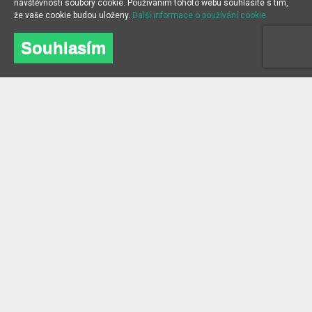
návštěvnosti soubory cookie. Používáním tohoto webu souhlasíte s tím,
že vaše cookie budou uloženy.
Další informace o používání cookie
Souhlasím
O NÁS
INFORMACE
O společnosti
Často kladené dotazy
kontakt
Blog