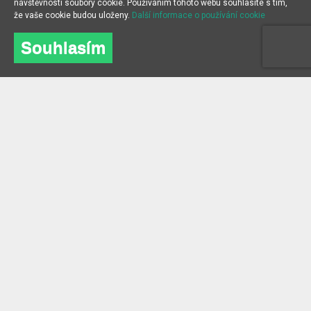
návštěvnosti soubory cookie. Používáním tohoto webu souhlasíte s tím,
že vaše cookie budou uloženy.
Další informace o používání cookie
Souhlasím
O NÁS
INFORMACE
O společnosti
Často kladené dotazy
kontakt
Blog