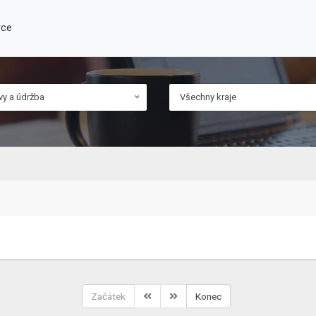
rce
vy a údržba
Všechny kraje
Začátek
Konec