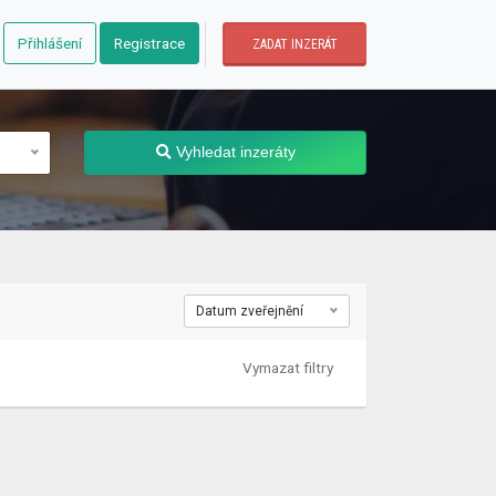
Přihlášení
Registrace
ZADAT INZERÁT
Vyhledat inzeráty
Datum zveřejnění
Vymazat filtry