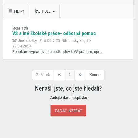
FILTRY
ŘADIT DLE
Mona Toth
VŠ a iné školské práce- odborná pomoc
Jiné služby
6.00 €
Nitrianský kraj
29.04.2024
Ponúkam vypracovanie podkladov k VŠ prácam, úpravy/ prerobenie/dopracovanie podľa pripomienok školiteľa, obhajoby, praktické časti, prezentácie, synopsisy, abstrakty, seminárne práce, ročníkové, postupové práce, formulovanie a vyhodnotenie hypotéz, výskumných otázok, poskytovanie písomných konzultácií a pod. podľa požiadaviek. Aj v anglickom jazyku. Komunikovanie priamo, mailom, bez sprostredkovateľskej agentúry. Ceny prijateľné, bez provízií pre agentúry, plne diskrétne, seriozne a rýchlo. Dohoda istá. Pracujem podľa potreby 24/7. Dlhoročné skúsenosti s vypracovaním BP a DP, DPŠ a ostatných prác. autorske.texty@gmail.com
Začátek
1
Konec
Nenašli jste, co jste hledali?
Zadejte vlastní poptávku
ZADAT INZERÁT