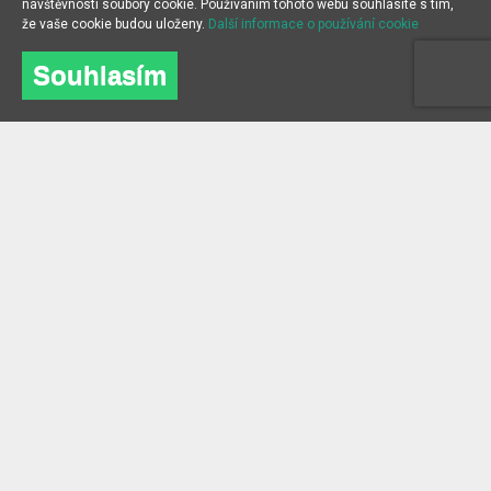
návštěvnosti soubory cookie. Používáním tohoto webu souhlasíte s tím,
že vaše cookie budou uloženy.
Další informace o používání cookie
Souhlasím
O NÁS
INFORMACE
O společnosti
Často kladené dotazy
kontakt
Blog