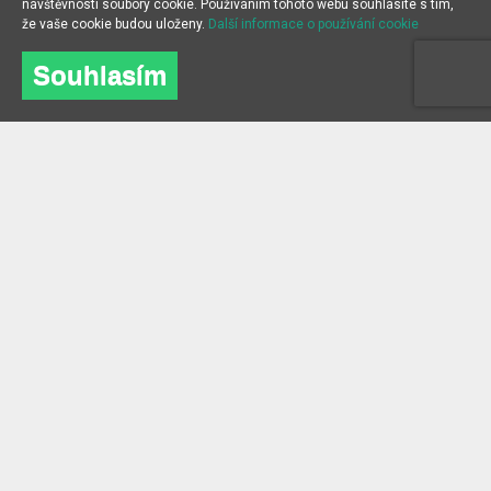
návštěvnosti soubory cookie. Používáním tohoto webu souhlasíte s tím,
že vaše cookie budou uloženy.
Další informace o používání cookie
Souhlasím
O NÁS
INFORMACE
O společnosti
Často kladené dotazy
kontakt
Blog