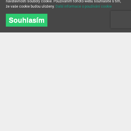
návštěvnosti soubory cookie. Používáním tohoto webu souhlasíte s tím,
že vaše cookie budou uloženy.
Další informace o používání cookie
Souhlasím
O NÁS
INFORMACE
O společnosti
Často kladené dotazy
kontakt
Blog