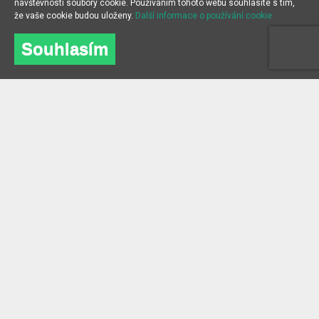
návštěvnosti soubory cookie. Používáním tohoto webu souhlasíte s tím,
že vaše cookie budou uloženy.
Další informace o používání cookie
Souhlasím
O NÁS
INFORMACE
O společnosti
Často kladené dotazy
kontakt
Blog