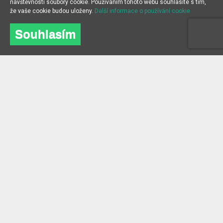
návštěvnosti soubory cookie. Používáním tohoto webu souhlasíte s tím,
že vaše cookie budou uloženy.
Další informace o používání cookie
Souhlasím
O NÁS
INFORMACE
O společnosti
Často kladené dotazy
kontakt
Blog