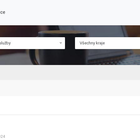
rce
služby
Všechny kraje
024