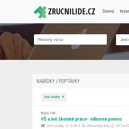
ZRUCNILIDE.CZ
Domů
Inze
Jiné 
NABÍDKY / POPTÁVKY
Jiné služby
Mona Toth
VŠ a iné školské práce- odborná pomoc
Jiné služby
6.00 €
Nitrianský kraj
29.04.2