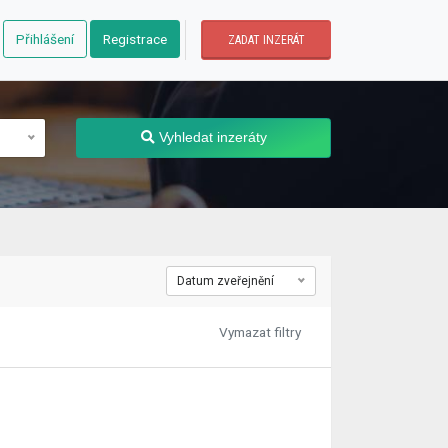
Přihlášení
Registrace
ZADAT INZERÁT
Vyhledat inzeráty
Datum zveřejnění
Vymazat filtry